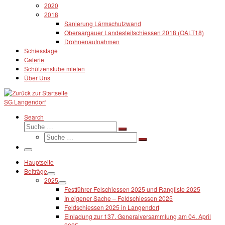
2020
2018
Sanierung Lärmschutzwand
Oberaargauer Landesteilschiessen 2018 (OALT18)
Drohnenaufnahmen
Schiesstage
Galerie
Schützenstube mieten
Über Uns
SG Langendorf
Search
Suche
Suche
Suche
…
Suche
…
Menü
Hauptseite
Beiträge
2025
Festführer Felschiessen 2025 und Rangliste 2025
In eigener Sache – Feldschiessen 2025
Feldschiessen 2025 in Langendorf
Einladung zur 137. Generalversammlung am 04. April