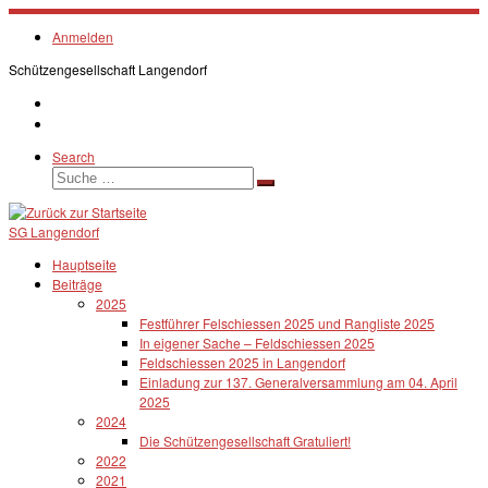
Zum
Inhalt
Anmelden
springen
Schützengesellschaft Langendorf
Search
Suche
Suche
…
SG Langendorf
Hauptseite
Beiträge
2025
Festführer Felschiessen 2025 und Rangliste 2025
In eigener Sache – Feldschiessen 2025
Feldschiessen 2025 in Langendorf
Einladung zur 137. Generalversammlung am 04. April
2025
2024
Die Schützengesellschaft Gratuliert!
2022
2021